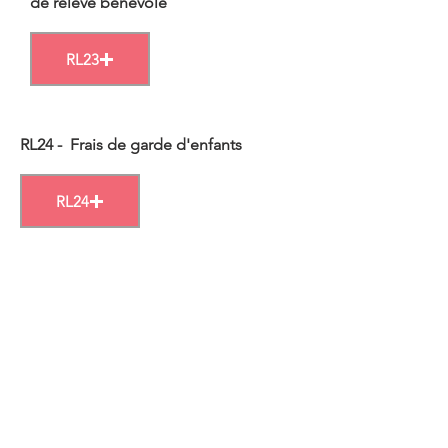
de relève bénévole
RL23
RL24 - Frais de garde d'enfants
RL24
RL25 - Revenus provenant d'un
régime d'intéressement
RL25