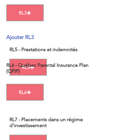
RL3
Ajouter RL3
RL5 - Prestations et indemnités
RL6 - Québec Parental Insurance Plan
RL5
(QPIP)
RL6
RL7 - Placements dans un régime
d'investissement