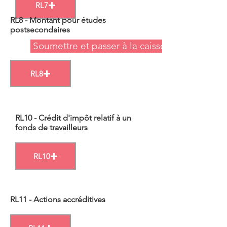
RL7
RL8 - Montant pour études
postsecondaires
Soumettre et passer à la caisse
RL8
RL10 - Crédit d'impôt relatif à un
fonds de travailleurs
RL10
RL11 - Actions accréditives