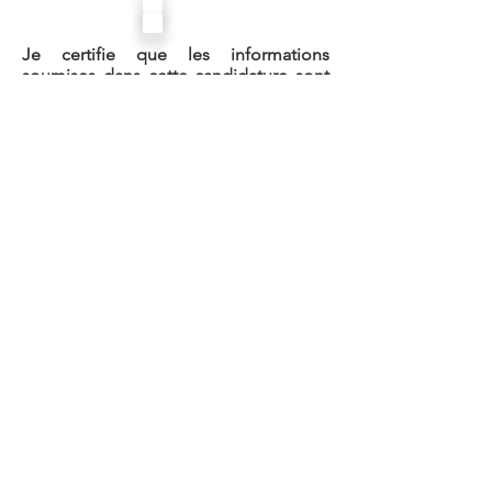
Je certifie que les informations
soumises dans cette candidature sont
véridiques et correctes à ma
connaissance. ​
Je comprends en outre que toute
fausse déclaration peut entraîner le
refus ou la révocation du certificat
Page précédente
Soumettre et continuer
© 2024 Impôt Nuage
Numérique