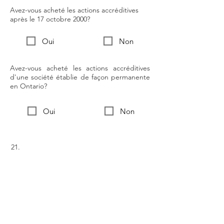
Avez-vous acheté les actions accréditives
après le 17 octobre 2000?
Oui
Non
Avez-vous acheté les actions accréditives
d'une société établie de façon permanente
en Ontario?
Oui
Non
21.
Avez-vous fait une contribution en 2022 à un
candidat à une élection provinciale en
Ontario ou à un parti politique ontarien
enregistré, à une association de
circonscription enregistrée ou à un candidat
à la direction enregistré en Ontario?